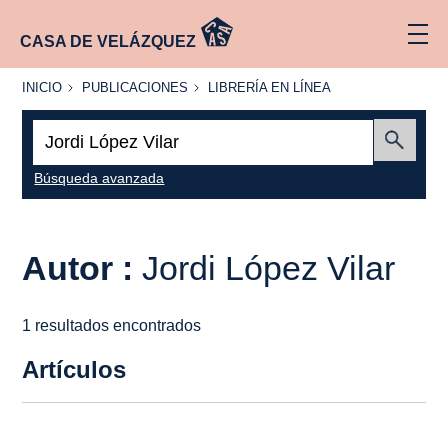
CASA DE VELÁZQUEZ
INICIO
PUBLICACIONES
LIBRERÍA
INICIO
PUBLICACIONES
LIBRERÍA EN LÍNEA
EN
LÍNEA
Buscar:
Enviar
Búsqueda avanzada
Autor :
Jordi López Vilar
1 resultados encontrados
Artículos