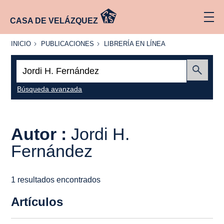
CASA DE VELÁZQUEZ
INICIO
PUBLICACIONES
LIBRERÍA
INICIO
PUBLICACIONES
LIBRERÍA EN LÍNEA
EN
LÍNEA
Buscar:
Enviar
Búsqueda avanzada
Autor :
Jordi H.
Fernández
1 resultados encontrados
Artículos