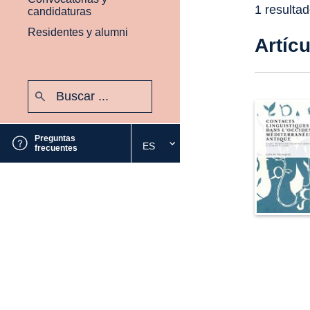
1 resulta
candidaturas
Residentes y alumni
Artíc
Buscar:
Enviar
Preguntas
ES
Seleccione
frecuentes
el
idioma
deseado