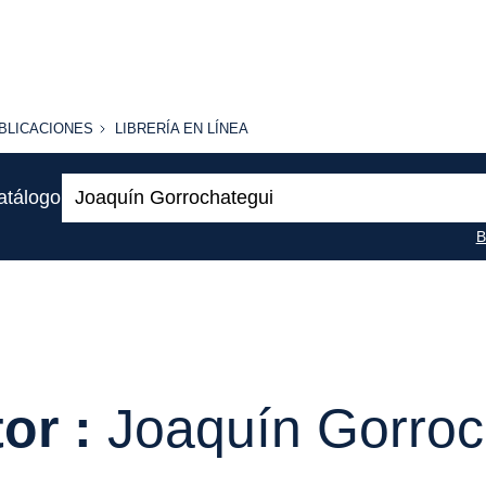
BLICACIONES
LIBRERÍA
BLICACIONES
LIBRERÍA EN LÍNEA
EN
LÍNEA
Buscar:
atálogo
B
or :
Joaquín Gorroc