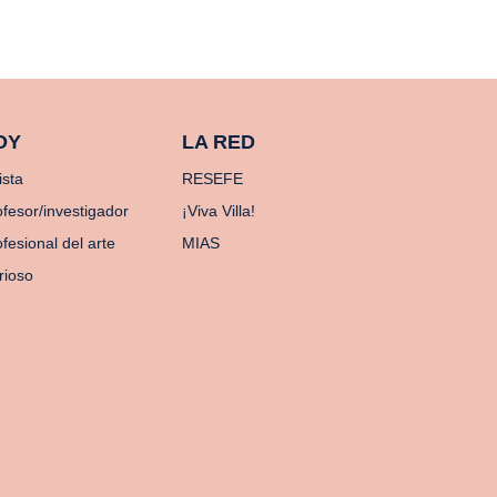
OY
LA RED
ista
RESEFE
ofesor/investigador
¡Viva Villa!
fesional del arte
MIAS
rioso