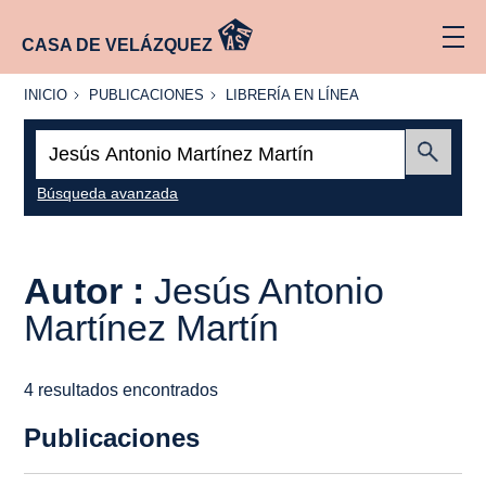
CASA DE VELÁZQUEZ
INICIO
PUBLICACIONES
LIBRERÍA
INICIO
PUBLICACIONES
LIBRERÍA EN LÍNEA
EN
LÍNEA
Buscar:
Enviar
Búsqueda avanzada
Autor :
Jesús Antonio
Martínez Martín
4 resultados encontrados
Publicaciones