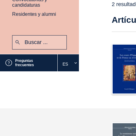
2 resulta
candidaturas
Residentes y alumni
Artíc
Buscar:
Enviar
Preguntas
ES
Seleccione
frecuentes
el
idioma
deseado