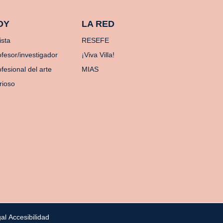
OY
LA RED
ista
RESEFE
ofesor/investigador
¡Viva Villa!
fesional del arte
MIAS
rioso
gal
Accesibilidad