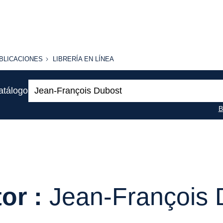
BLICACIONES
LIBRERÍA
BLICACIONES
LIBRERÍA EN LÍNEA
EN
LÍNEA
Buscar:
atálogo
B
or :
Jean-François 