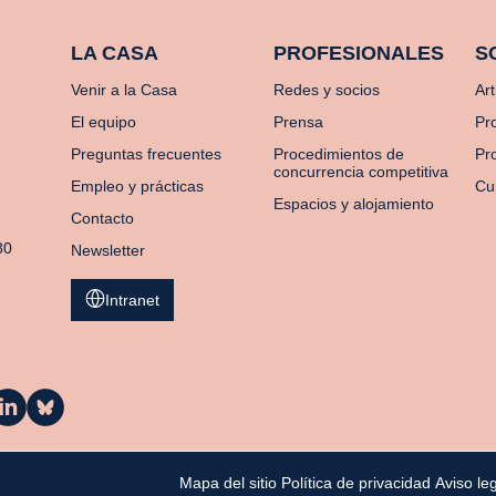
LA CASA
PROFESIONALES
S
Venir a la Casa
Redes y socios
Art
El equipo
Prensa
Pr
Preguntas frecuentes
Procedimientos de
Pro
concurrencia competitiva
Empleo y prácticas
Cu
Espacios y alojamiento
Contacto
80
Newsletter
Intranet
a
La
asa
Casa
n
en
inkedIn
Bluesky
Mapa del sitio
Política de privacidad
Aviso le