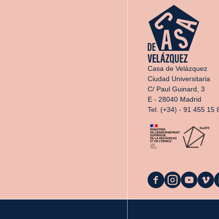
Casa de Velázquez
Ciudad Universitaria
C/ Paul Guinard, 3
E - 28040 Madrid
Tel. (+34) - 91 455 15 
La
La
La
La
L
Casa
Casa
Casa
Casa
C
en
en
en
en
e
Facebook
Instagram
YouTube
Vimeo
L