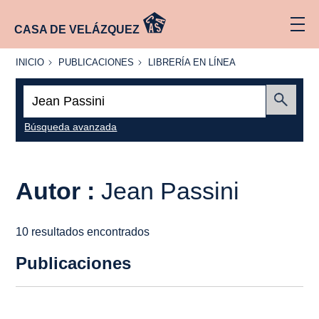
CASA DE VELÁZQUEZ
INICIO
PUBLICACIONES
LIBRERÍA
INICIO
PUBLICACIONES
LIBRERÍA EN LÍNEA
EN
LÍNEA
Buscar:
Enviar
Búsqueda avanzada
Autor :
Jean Passini
10 resultados encontrados
Publicaciones