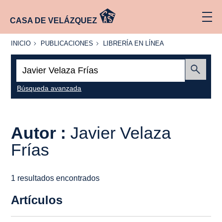
CASA DE VELÁZQUEZ
INICIO
PUBLICACIONES
LIBRERÍA
INICIO
PUBLICACIONES
LIBRERÍA EN LÍNEA
EN
LÍNEA
Buscar:
Enviar
Búsqueda avanzada
Autor :
Javier Velaza
Frías
1 resultados encontrados
Artículos