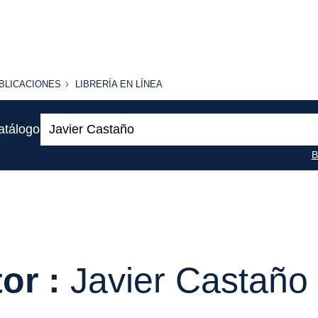
BLICACIONES
LIBRERÍA
BLICACIONES
LIBRERÍA EN LÍNEA
EN
LÍNEA
Buscar:
atálogo
B
or :
Javier Castaño