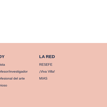
OY
LA RED
ista
RESEFE
ofesor/investigador
¡Viva Villa!
fesional del arte
MIAS
rioso