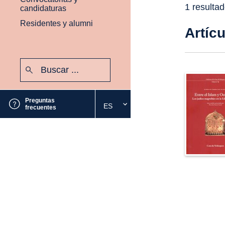
1 resulta
candidaturas
Residentes y alumni
Artíc
Buscar:
Enviar
Preguntas
ES
Seleccione
frecuentes
el
idioma
deseado