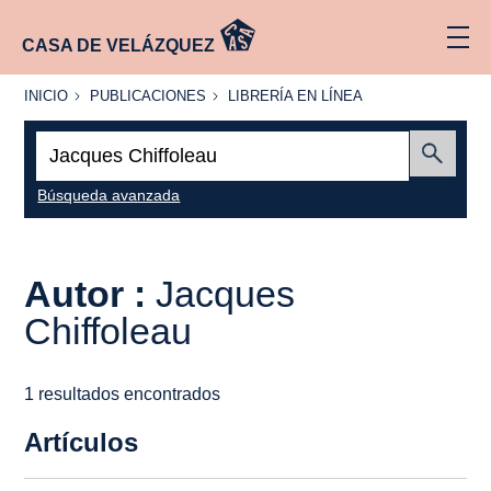
CASA DE VELÁZQUEZ
INICIO
PUBLICACIONES
LIBRERÍA
INICIO
PUBLICACIONES
LIBRERÍA EN LÍNEA
EN
LÍNEA
Buscar:
Enviar
Búsqueda avanzada
Autor :
Jacques
Chiffoleau
1 resultados encontrados
Artículos