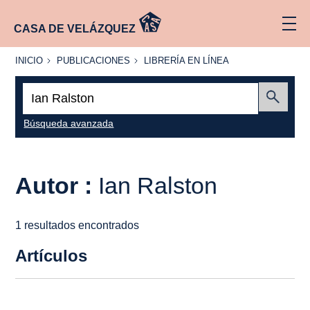
CASA DE VELÁZQUEZ
INICIO
PUBLICACIONES
LIBRERÍA
INICIO
PUBLICACIONES
LIBRERÍA EN LÍNEA
EN
LÍNEA
Buscar:
Enviar
Búsqueda avanzada
Autor :
Ian Ralston
1 resultados encontrados
Artículos