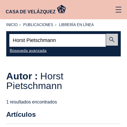
CASA DE VELÁZQUEZ
INICIO
PUBLICACIONES
LIBRERÍA
INICIO
PUBLICACIONES
LIBRERÍA EN LÍNEA
EN
LÍNEA
Buscar:
Enviar
Búsqueda avanzada
Autor :
Horst
Pietschmann
1 resultados encontrados
Artículos