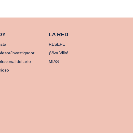
OY
LA RED
ista
RESEFE
ofesor/investigador
¡Viva Villa!
fesional del arte
MIAS
rioso