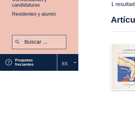
1 resulta
candidaturas
Residentes y alumni
Artíc
Buscar:
Enviar
Preguntas
ES
Seleccione
frecuentes
el
idioma
deseado