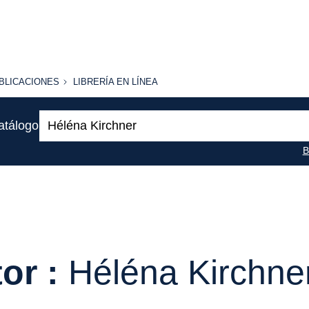
BLICACIONES
LIBRERÍA
BLICACIONES
LIBRERÍA EN LÍNEA
EN
LÍNEA
Buscar:
atálogo
B
or :
Héléna Kirchne