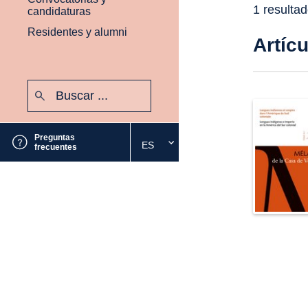
1 resulta
candidaturas
Residentes y alumni
Artíc
Buscar:
Enviar
Preguntas
ES
Seleccione
frecuentes
el
idioma
deseado