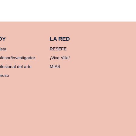
OY
LA RED
ista
RESEFE
ofesor/investigador
¡Viva Villa!
fesional del arte
MIAS
rioso