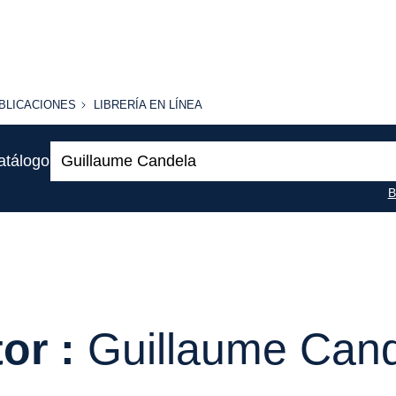
BLICACIONES
LIBRERÍA
BLICACIONES
LIBRERÍA EN LÍNEA
EN
LÍNEA
Buscar:
atálogo
B
or :
Guillaume Can