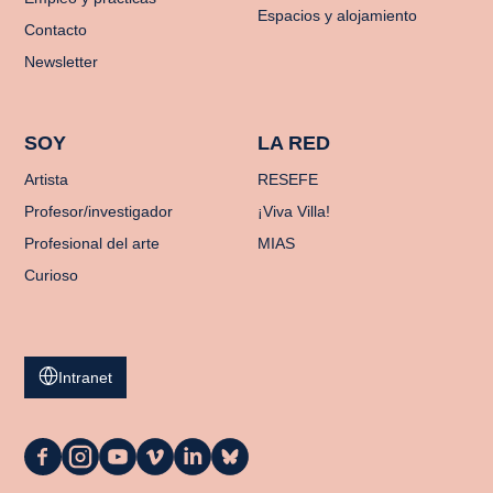
Espacios y alojamiento
Contacto
Newsletter
SOY
LA RED
Artista
RESEFE
Profesor/investigador
¡Viva Villa!
Profesional del arte
MIAS
Curioso
Intranet
La
La
La
La
La
La
Casa
Casa
Casa
Casa
Casa
Casa