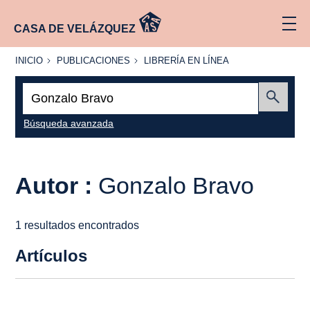
CASA DE VELÁZQUEZ
INICIO
PUBLICACIONES
LIBRERÍA
INICIO
PUBLICACIONES
LIBRERÍA EN LÍNEA
EN
LÍNEA
Buscar:
Enviar
Búsqueda avanzada
Autor :
Gonzalo Bravo
1 resultados encontrados
Artículos