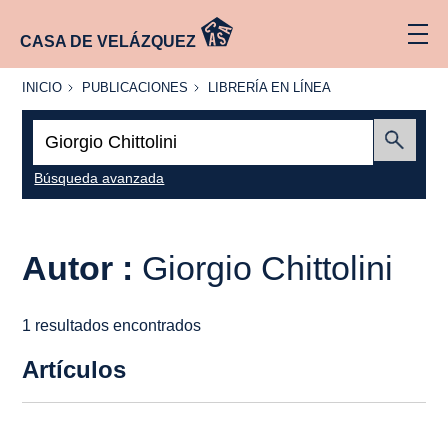
CASA DE VELÁZQUEZ
INICIO
PUBLICACIONES
LIBRERÍA
INICIO
PUBLICACIONES
LIBRERÍA EN LÍNEA
EN
LÍNEA
Buscar:
Enviar
Búsqueda avanzada
Autor :
Giorgio Chittolini
1 resultados encontrados
Artículos