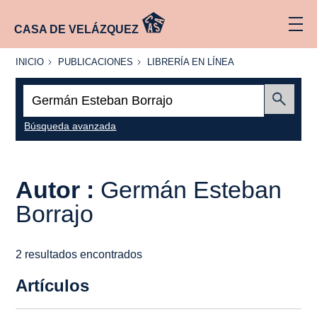
CASA DE VELÁZQUEZ
INICIO
PUBLICACIONES
LIBRERÍA
INICIO
PUBLICACIONES
LIBRERÍA EN LÍNEA
EN
LÍNEA
Buscar:
Enviar
Búsqueda avanzada
Autor :
Germán Esteban
Borrajo
2 resultados encontrados
Artículos