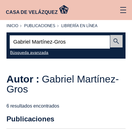
CASA DE VELÁZQUEZ
INICIO
PUBLICACIONES
LIBRERÍA
INICIO
PUBLICACIONES
LIBRERÍA EN LÍNEA
EN
LÍNEA
Buscar:
Enviar
Búsqueda avanzada
Autor :
Gabriel Martínez-
Gros
6 resultados encontrados
Publicaciones