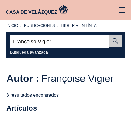
CASA DE VELÁZQUEZ
INICIO
PUBLICACIONES
LIBRERÍA
INICIO
PUBLICACIONES
LIBRERÍA EN LÍNEA
EN
LÍNEA
Buscar:
Enviar
Búsqueda avanzada
Autor :
Françoise Vigier
3 resultados encontrados
Artículos