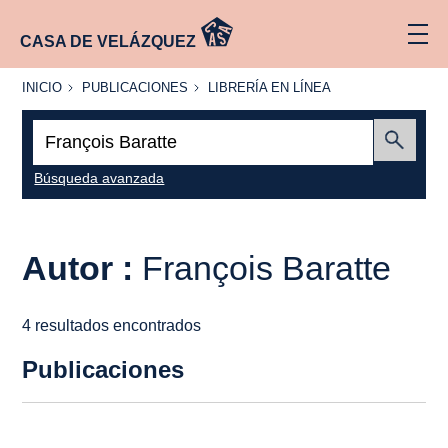
CASA DE VELÁZQUEZ
INICIO
PUBLICACIONES
LIBRERÍA
INICIO
PUBLICACIONES
LIBRERÍA EN LÍNEA
EN
LÍNEA
Buscar:
Enviar
Búsqueda avanzada
Autor :
François Baratte
4 resultados encontrados
Publicaciones