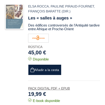
ELSA ROCCA
,
PAULINE PIRAUD-FOURNET
,
FRANÇOIS BARATTE
(DIR.)
Les « salles à auges »
Des édifices controversés de l’Antiquité tardive
entre Afrique et Proche-Orient
RÚSTICA
45,00 €
Disponible
Añadir a la cesta
PACK DIGITAL PDF + EPUB
19,99 €
E-book disponible