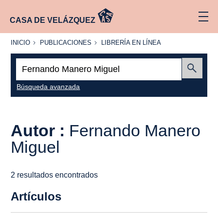
CASA DE VELÁZQUEZ
INICIO
PUBLICACIONES
LIBRERÍA
INICIO
PUBLICACIONES
LIBRERÍA EN LÍNEA
EN
LÍNEA
Buscar:
Enviar
Búsqueda avanzada
Autor :
Fernando Manero
Miguel
2 resultados encontrados
Artículos