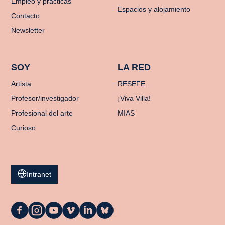
Empleo y prácticas
Espacios y alojamiento
Contacto
Newsletter
SOY
LA RED
Artista
RESEFE
Profesor/investigador
¡Viva Villa!
Profesional del arte
MIAS
Curioso
Intranet
La
La
La
La
La
La
Casa
Casa
Casa
Casa
Casa
Casa