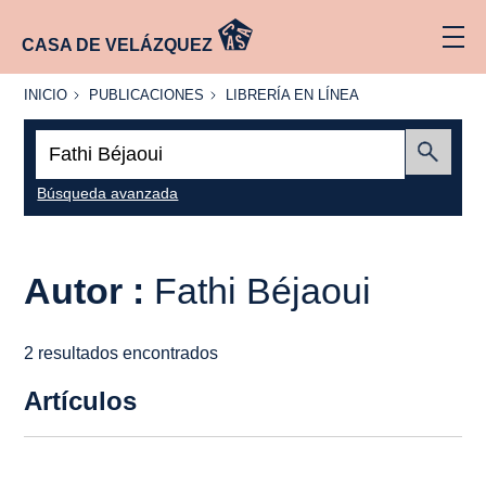
CASA DE VELÁZQUEZ
INICIO
PUBLICACIONES
LIBRERÍA
INICIO
PUBLICACIONES
LIBRERÍA EN LÍNEA
EN
LÍNEA
Buscar:
Enviar
Búsqueda avanzada
Autor :
Fathi Béjaoui
2 resultados encontrados
Artículos