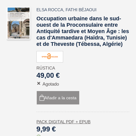
ELSA ROCCA
,
FATHI BÉJAOUI
Occupation urbaine dans le sud-
ouest de la Proconsulaire entre
Antiquité tardive et Moyen Âge : les
cas d'
Ammaedara
(Haïdra, Tunisie)
et de
Theveste
(Tébessa, Algérie)
RÚSTICA
49,00 €
Agotado
Añadir a la cesta
PACK DIGITAL PDF + EPUB
9,99 €