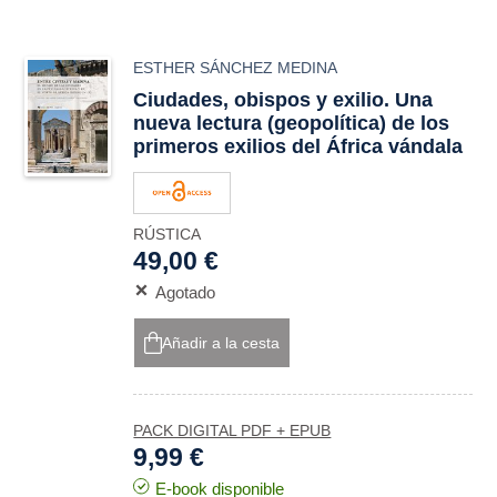
ESTHER SÁNCHEZ MEDINA
Ciudades, obispos y exilio. Una
nueva lectura (geopolítica) de los
primeros exilios del África vándala
RÚSTICA
49,00 €
Agotado
Añadir a la cesta
PACK DIGITAL PDF + EPUB
9,99 €
E-book disponible