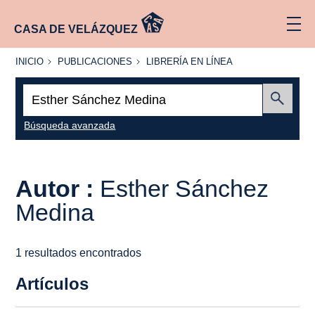
CASA DE VELÁZQUEZ
INICIO
PUBLICACIONES
LIBRERÍA
INICIO
PUBLICACIONES
LIBRERÍA EN LÍNEA
EN
LÍNEA
Buscar:
Enviar
Búsqueda avanzada
Autor :
Esther Sánchez
Medina
1 resultados encontrados
Artículos