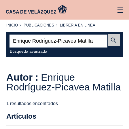
CASA DE VELÁZQUEZ
INICIO
PUBLICACIONES
LIBRERÍA
INICIO
PUBLICACIONES
LIBRERÍA EN LÍNEA
EN
LÍNEA
Buscar:
Enviar
Búsqueda avanzada
Autor :
Enrique
Rodríguez-Picavea Matilla
1 resultados encontrados
Artículos