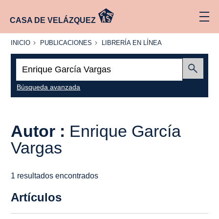
CASA DE VELÁZQUEZ
INICIO
PUBLICACIONES
LIBRERÍA
INICIO
PUBLICACIONES
LIBRERÍA EN LÍNEA
EN
LÍNEA
Buscar:
Enviar
Búsqueda avanzada
Autor :
Enrique García
Vargas
1 resultados encontrados
Artículos