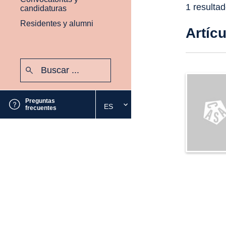
1 resulta
candidaturas
Residentes y alumni
Artíc
Buscar:
Enviar
Preguntas
ES
Seleccione
frecuentes
el
idioma
deseado