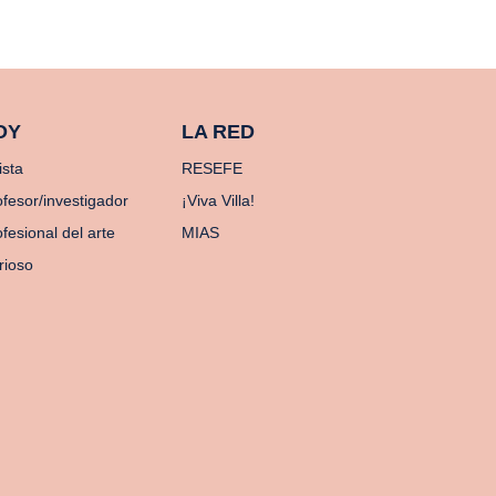
OY
LA RED
ista
RESEFE
ofesor/investigador
¡Viva Villa!
fesional del arte
MIAS
rioso