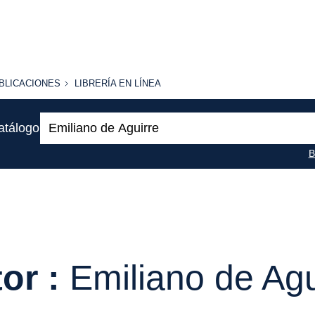
BLICACIONES
LIBRERÍA
BLICACIONES
LIBRERÍA EN LÍNEA
EN
LÍNEA
Buscar:
atálogo
B
or :
Emiliano de Agu