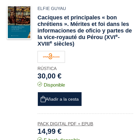
ELFIE GUYAU
Caciques et principales « bon
chrétiens ». Mérites et foi dans les
informaciones de oficio y partes
de
e
la vice-royauté du Pérou (XVI
-
e
XVIII
siècles)
RÚSTICA
30,00 €
Disponible
Añadir a la cesta
PACK DIGITAL PDF + EPUB
14,99 €