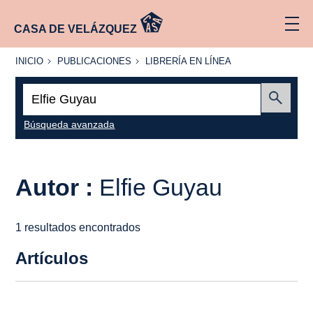
CASA DE VELÁZQUEZ
INICIO
PUBLICACIONES
LIBRERÍA
INICIO
PUBLICACIONES
LIBRERÍA EN LÍNEA
EN
LÍNEA
Buscar:
Enviar
Búsqueda avanzada
Autor :
Elfie Guyau
1 resultados encontrados
Artículos