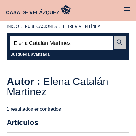
CASA DE VELÁZQUEZ
INICIO
PUBLICACIONES
LIBRERÍA
INICIO
PUBLICACIONES
LIBRERÍA EN LÍNEA
EN
LÍNEA
Buscar:
Enviar
Búsqueda avanzada
Autor :
Elena Catalán
Martínez
1 resultados encontrados
Artículos