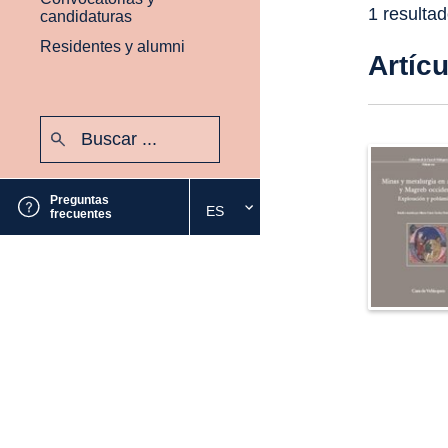
1 resulta
candidaturas
Residentes y alumni
Artíc
Buscar:
Enviar
Preguntas
ES
Seleccione
frecuentes
el
idioma
deseado