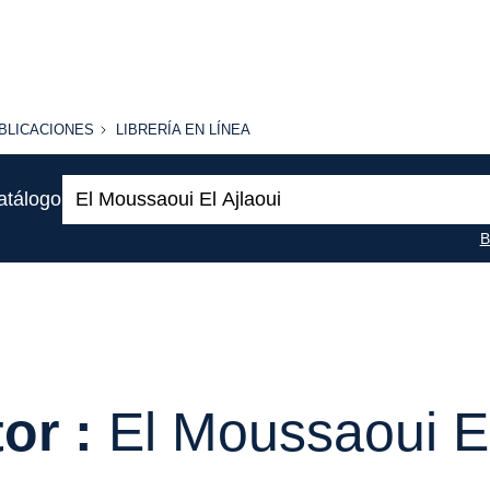
BLICACIONES
LIBRERÍA
BLICACIONES
LIBRERÍA EN LÍNEA
EN
LÍNEA
Buscar:
atálogo
B
or :
El Moussaoui El