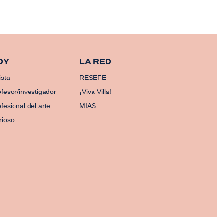
OY
LA RED
ista
RESEFE
ofesor/investigador
¡Viva Villa!
fesional del arte
MIAS
rioso