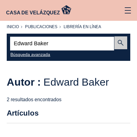
CASA DE VELÁZQUEZ
INICIO
PUBLICACIONES
LIBRERÍA
INICIO
PUBLICACIONES
LIBRERÍA EN LÍNEA
EN
LÍNEA
Buscar:
Enviar
Búsqueda avanzada
Autor :
Edward Baker
2 resultados encontrados
Artículos