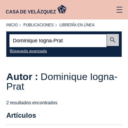
CASA DE VELÁZQUEZ
INICIO
PUBLICACIONES
LIBRERÍA
INICIO
PUBLICACIONES
LIBRERÍA EN LÍNEA
EN
LÍNEA
Buscar:
Enviar
Búsqueda avanzada
Autor :
Dominique Iogna-
Prat
2 resultados encontrados
Artículos