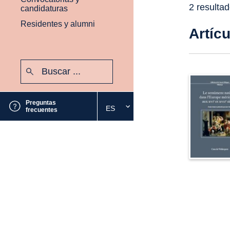
2 resulta
candidaturas
Residentes y alumni
Artíc
Buscar:
Enviar
Preguntas
ES
Seleccione
frecuentes
el
idioma
deseado