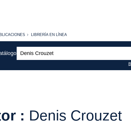
BLICACIONES
LIBRERÍA
BLICACIONES
LIBRERÍA EN LÍNEA
EN
LÍNEA
Buscar:
atálogo
B
or :
Denis Crouzet