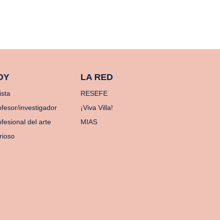
OY
LA RED
ista
RESEFE
ofesor/investigador
¡Viva Villa!
fesional del arte
MIAS
rioso