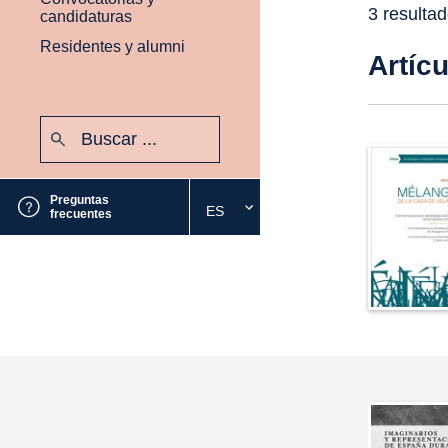
3 resulta
candidaturas
Residentes y alumni
Artíc
Buscar:
Enviar
Preguntas
ES
Seleccione
frecuentes
el
idioma
deseado