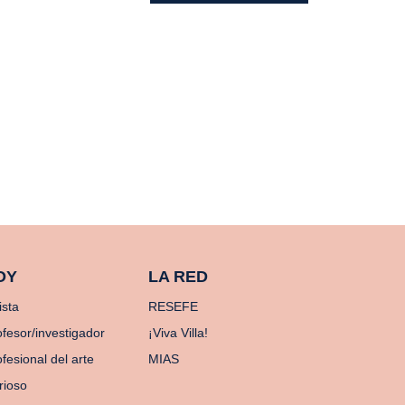
OY
LA RED
ista
RESEFE
ofesor/investigador
¡Viva Villa!
fesional del arte
MIAS
rioso