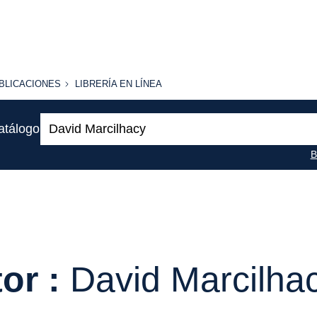
BLICACIONES
LIBRERÍA
BLICACIONES
LIBRERÍA EN LÍNEA
EN
LÍNEA
Buscar:
atálogo
B
or :
David Marcilha