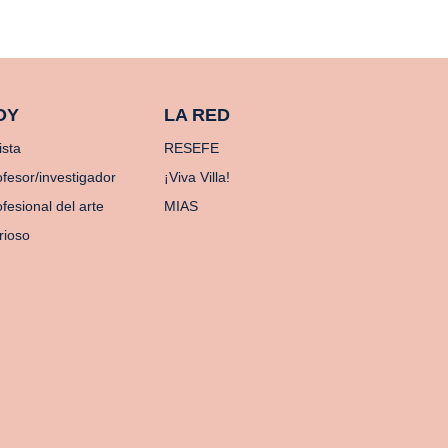
OY
LA RED
ista
RESEFE
ofesor/investigador
¡Viva Villa!
fesional del arte
MIAS
rioso