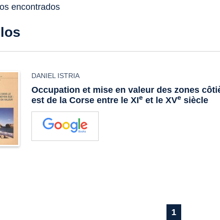
dos encontrados
ulos
DANIEL ISTRIA
Occupation et mise en valeur des zones côti
e
e
est de la Corse entre le XI
et le XV
siècle
1