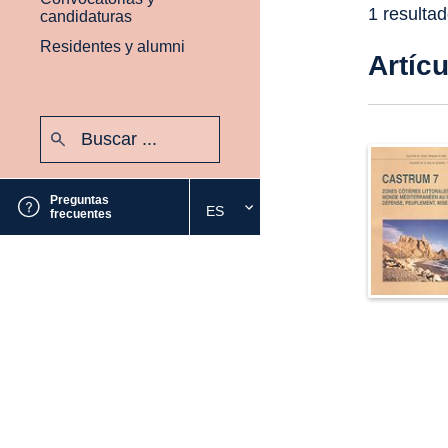
1 resulta
candidaturas
Residentes y alumni
Artíc
Buscar:
Enviar
Preguntas
ES
Seleccione
frecuentes
el
idioma
deseado