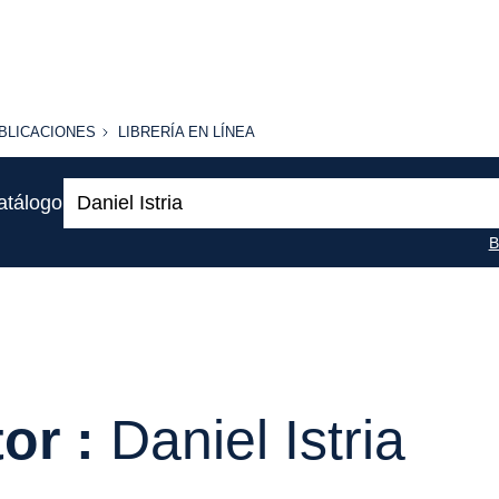
BLICACIONES
LIBRERÍA
BLICACIONES
LIBRERÍA EN LÍNEA
EN
LÍNEA
Buscar:
atálogo
B
or :
Daniel Istria