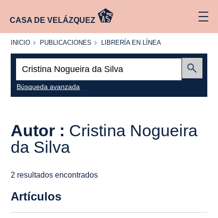
CASA DE VELÁZQUEZ
INICIO
PUBLICACIONES
LIBRERÍA
INICIO
PUBLICACIONES
LIBRERÍA EN LÍNEA
EN
LÍNEA
Buscar:
Enviar
Búsqueda avanzada
Autor :
Cristina Nogueira
da Silva
2 resultados encontrados
Artículos