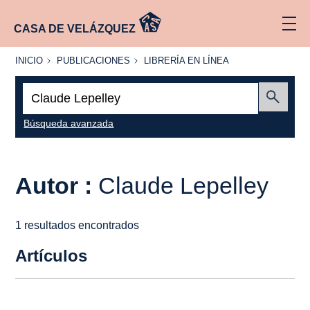
CASA DE VELÁZQUEZ
INICIO
PUBLICACIONES
LIBRERÍA
INICIO
PUBLICACIONES
LIBRERÍA EN LÍNEA
EN
LÍNEA
Buscar:
Enviar
Búsqueda avanzada
Autor :
Claude Lepelley
1 resultados encontrados
Artículos