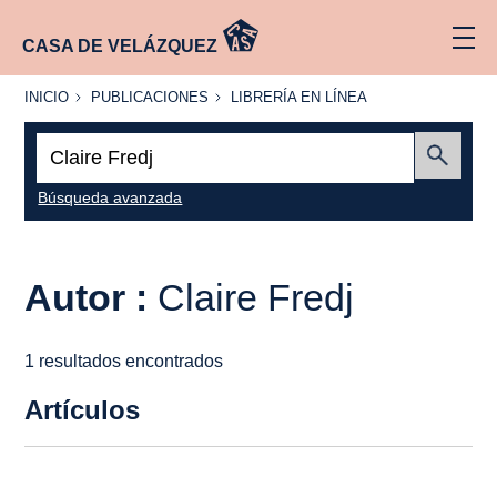
CASA DE VELÁZQUEZ
INICIO
PUBLICACIONES
LIBRERÍA
INICIO
PUBLICACIONES
LIBRERÍA EN LÍNEA
EN
LÍNEA
Buscar:
Enviar
Búsqueda avanzada
Autor :
Claire Fredj
1 resultados encontrados
Artículos