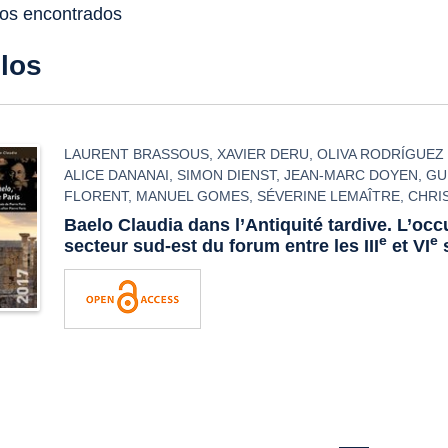
dos encontrados
ulos
LAURENT BRASSOUS
,
XAVIER DERU
,
OLIVA RODRÍGUEZ
ALICE DANANAI
,
SIMON DIENST
,
JEAN-MARC DOYEN
,
GU
FLORENT
,
MANUEL GOMES
,
SÉVERINE LEMAÎTRE
,
CHRI
Baelo Claudia
dans l’Antiquité tardive. L’oc
e
e
secteur sud-est du forum entre les III
et VI
s