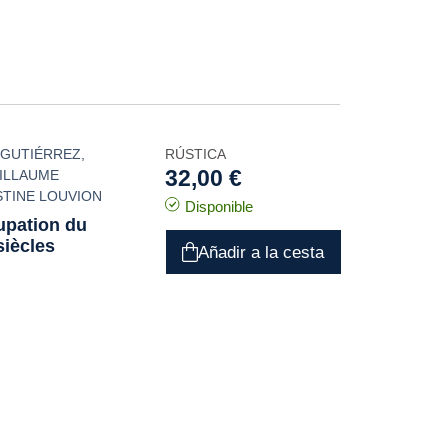
 GUTIÉRREZ
,
RÚSTICA
32,00 €
ILLAUME
STINE LOUVION
Disponible
cupation du
iècles
Añadir a la cesta