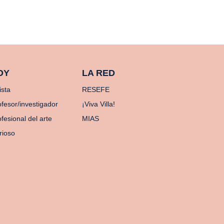
OY
LA RED
ista
RESEFE
ofesor/investigador
¡Viva Villa!
fesional del arte
MIAS
rioso