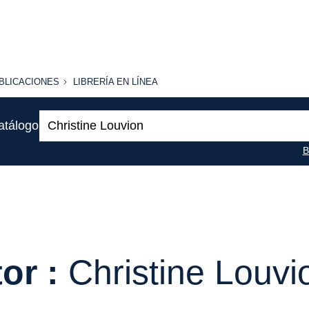
BLICACIONES
LIBRERÍA
BLICACIONES
LIBRERÍA EN LÍNEA
EN
LÍNEA
Buscar:
atálogo
B
or :
Christine Louvi