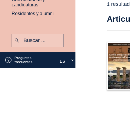
1 resulta
candidaturas
Residentes y alumni
Artíc
Buscar:
Enviar
Preguntas
ES
Seleccione
frecuentes
el
idioma
deseado