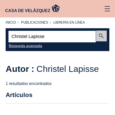
CASA DE VELÁZQUEZ
INICIO
PUBLICACIONES
LIBRERÍA
INICIO
PUBLICACIONES
LIBRERÍA EN LÍNEA
EN
LÍNEA
Buscar:
Enviar
Búsqueda avanzada
Autor :
Christel Lapisse
1 resultados encontrados
Artículos