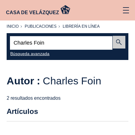
CASA DE VELÁZQUEZ
INICIO
PUBLICACIONES
LIBRERÍA
INICIO
PUBLICACIONES
LIBRERÍA EN LÍNEA
EN
LÍNEA
Buscar:
Enviar
Búsqueda avanzada
Autor :
Charles Foin
2 resultados encontrados
Artículos