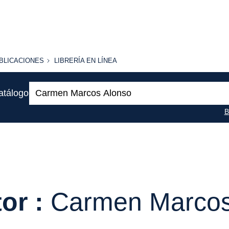
BLICACIONES
LIBRERÍA
BLICACIONES
LIBRERÍA EN LÍNEA
EN
LÍNEA
Buscar:
atálogo
B
or :
Carmen Marcos