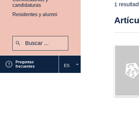
1 resulta
candidaturas
Residentes y alumni
Artíc
Buscar:
Enviar
Preguntas
ES
Seleccione
frecuentes
el
idioma
deseado