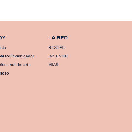
OY
LA RED
ista
RESEFE
ofesor/investigador
¡Viva Villa!
fesional del arte
MIAS
rioso