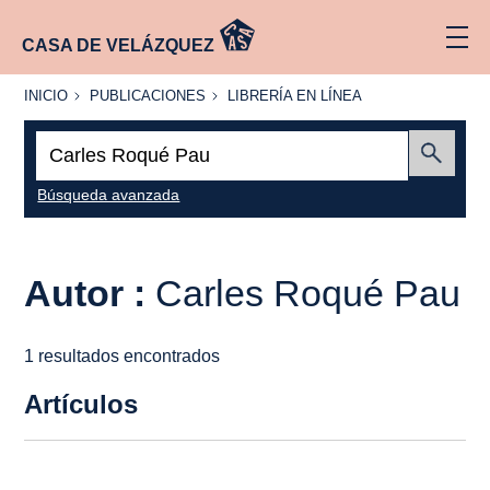
CASA DE VELÁZQUEZ
INICIO
PUBLICACIONES
LIBRERÍA
INICIO
PUBLICACIONES
LIBRERÍA EN LÍNEA
EN
LÍNEA
Buscar:
Enviar
Búsqueda avanzada
Autor :
Carles Roqué Pau
1 resultados encontrados
Artículos