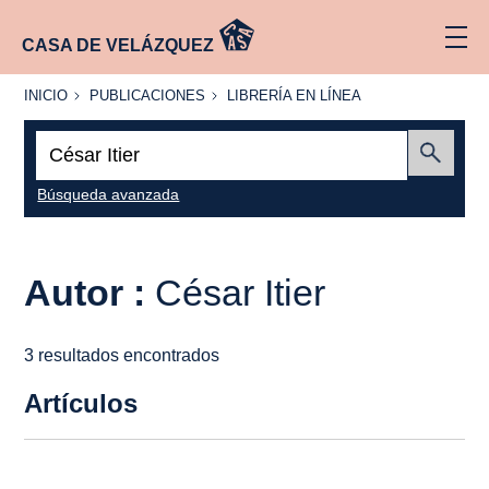
CASA DE VELÁZQUEZ
INICIO
PUBLICACIONES
LIBRERÍA
INICIO
PUBLICACIONES
LIBRERÍA EN LÍNEA
EN
LÍNEA
Buscar:
Enviar
Búsqueda avanzada
Autor :
César Itier
3 resultados encontrados
Artículos