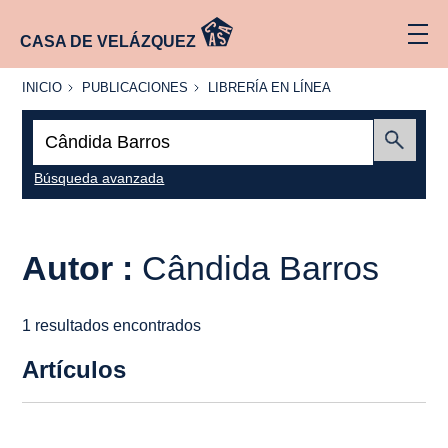
CASA DE VELÁZQUEZ
INICIO
PUBLICACIONES
LIBRERÍA
INICIO
PUBLICACIONES
LIBRERÍA EN LÍNEA
EN
LÍNEA
Buscar:
Enviar
Búsqueda avanzada
Autor :
Cândida Barros
1 resultados encontrados
Artículos