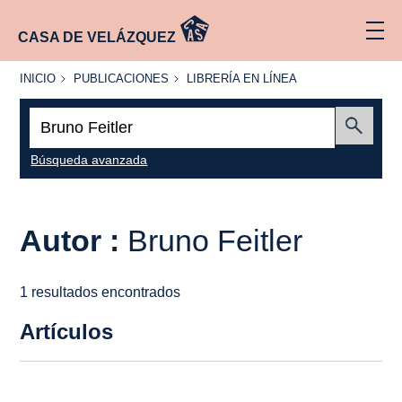
CASA DE VELÁZQUEZ
INICIO
PUBLICACIONES
LIBRERÍA
INICIO
PUBLICACIONES
LIBRERÍA EN LÍNEA
EN
LÍNEA
Buscar:
Enviar
Búsqueda avanzada
Autor :
Bruno Feitler
1 resultados encontrados
Artículos