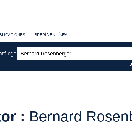
BLICACIONES
LIBRERÍA
BLICACIONES
LIBRERÍA EN LÍNEA
EN
LÍNEA
Buscar:
atálogo
B
or :
Bernard Rosen