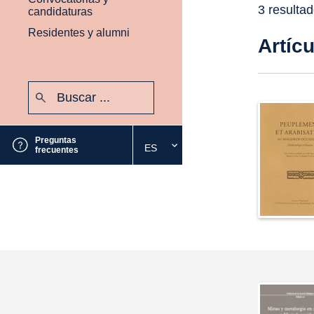
3 resulta
candidaturas
Residentes y alumni
Artíc
Buscar:
Enviar
Preguntas
ES
Seleccione
frecuentes
el
idioma
deseado