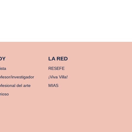
OY
LA RED
ista
RESEFE
ofesor/investigador
¡Viva Villa!
fesional del arte
MIAS
rioso