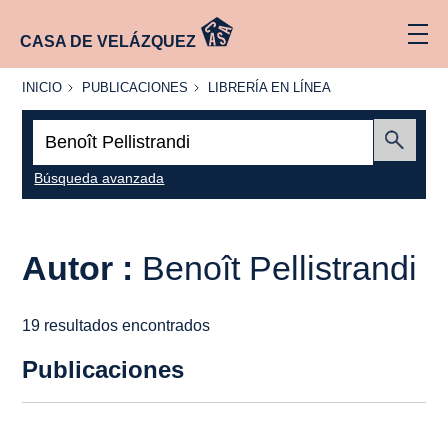
CASA DE VELÁZQUEZ
INICIO
PUBLICACIONES
LIBRERÍA
INICIO
PUBLICACIONES
LIBRERÍA EN LÍNEA
EN
LÍNEA
Buscar:
Enviar
Búsqueda avanzada
Autor :
Benoît Pellistrandi
19 resultados encontrados
Publicaciones