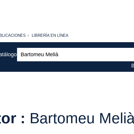
BLICACIONES
LIBRERÍA
BLICACIONES
LIBRERÍA EN LÍNEA
EN
LÍNEA
Buscar:
atálogo
B
or :
Bartomeu Meli