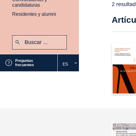
2 resulta
candidaturas
Residentes y alumni
Artíc
Buscar:
Enviar
Preguntas
ES
Seleccione
frecuentes
el
idioma
deseado