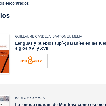
dos encontrados
ulos
GUILLAUME CANDELA
,
BARTOMEU MELIÀ
Lenguas y pueblos tupí-guaraníes en las fue
siglos XVI y XVII
BARTOMEU MELIÀ
La lengua guaraní de Montoya como espejo c