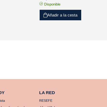
Disponible
Añadir a la cesta
OY
LA RED
ista
RESEFE