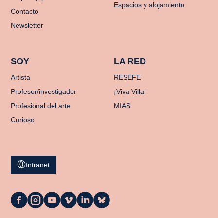
Espacios y alojamiento
Contacto
Newsletter
SOY
LA RED
Artista
RESEFE
Profesor/investigador
¡Viva Villa!
Profesional del arte
MIAS
Curioso
Intranet
La
La
La
La
La
La
Casa
Casa
Casa
Casa
Casa
Casa