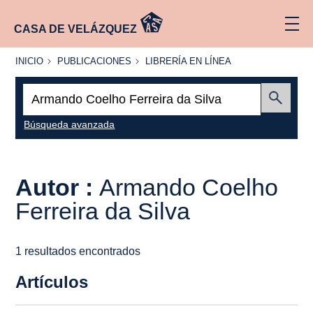
CASA DE VELÁZQUEZ
INICIO
PUBLICACIONES
LIBRERÍA
INICIO
PUBLICACIONES
LIBRERÍA EN LÍNEA
EN
LÍNEA
Buscar:
Enviar
Búsqueda avanzada
Autor :
Armando Coelho
Ferreira da Silva
1 resultados encontrados
Artículos