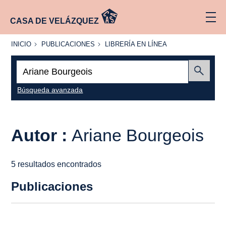
CASA DE VELÁZQUEZ
INICIO
PUBLICACIONES
LIBRERÍA
INICIO
PUBLICACIONES
LIBRERÍA EN LÍNEA
EN
LÍNEA
Buscar:
Enviar
Búsqueda avanzada
Autor :
Ariane Bourgeois
5 resultados encontrados
Publicaciones