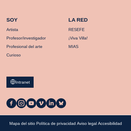
SOY
LA RED
Artista
RESEFE
Profesor/investigador
¡Viva Villa!
Profesional del arte
MIAS
Curioso
Intranet
La
La
La
La
La
La
Casa
Casa
Casa
Casa
Casa
Casa
en
en
en
en
en
en
Facebook
Instagram
YouTube
Vimeo
LinkedIn
Bluesky
Mi cesta
Mapa del sitio
Política de privacidad
Aviso legal
Accesibilidad