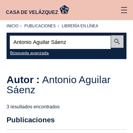
CASA DE VELÁZQUEZ
INICIO
PUBLICACIONES
LIBRERÍA
INICIO
PUBLICACIONES
LIBRERÍA EN LÍNEA
EN
LÍNEA
Buscar:
Enviar
Búsqueda avanzada
Autor :
Antonio Aguilar
Sáenz
3 resultados encontrados
Publicaciones